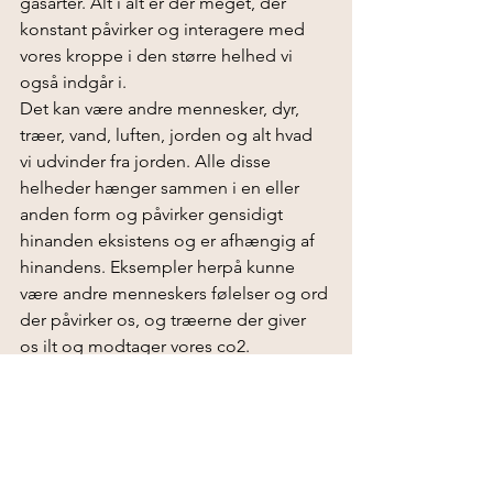
gasarter. Alt i alt er der meget, der 
konstant påvirker og interagere med 
vores kroppe i den større helhed vi 
også indgår i. 
Det kan være andre mennesker, dyr, 
træer, vand, luften, jorden og alt hvad 
vi udvinder fra jorden. Alle disse 
helheder hænger sammen i en eller 
anden form og påvirker gensidigt 
hinanden eksistens og er afhængig af 
hinandens. Eksempler herpå kunne 
være andre menneskers følelser og ord 
der påvirker os, og træerne der giver 
os ilt og modtager vores co2.
Vi er her tydeligvis ikke alene, selvom vi 
stadig oplever verden på hver vores 
unikke måde og har vores unikke 
sansninger i vores lille helhed, 
menneskekroppen. En eksistens som vi 