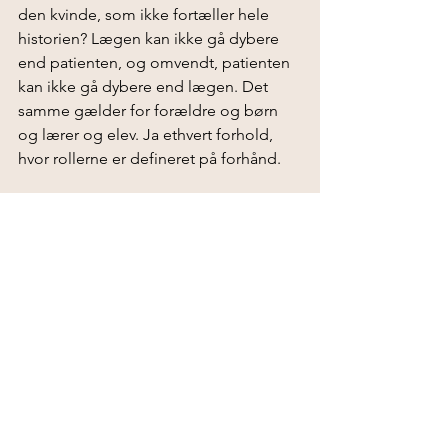
den kvinde, som ikke fortæller hele 
historien? Lægen kan ikke gå dybere 
end patienten, og omvendt, patienten 
kan ikke gå dybere end lægen. Det 
samme gælder for forældre og børn 
og lærer og elev. Ja ethvert forhold, 
hvor rollerne er defineret på forhånd.
Ud fra disse betragtninger kan 
ansvarlighed betragtes som at tage 
vare på vores sanseindtryk/ følelser/ 
fornemmelser, hvilket vi i grunden alle 
gør, på hver vores måde. Vi kan nok 
blive bedre til at vælge ud fra vores 
hjerte, uden at bebrejde os selv eller 
andre, hvis vi føler, vi mislykkes heri. 
Gennem vores livserfaringer bliver vi 
mere bevidste og kan med tiden 
vælge anderledes. På den måde er vi 