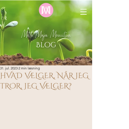
Mette Maja Mouritsen
Blog
31. jul. 2023
2 min læsning
HVAD VÆLGER, NÅR JEG
TROR, JEG VÆLGER?