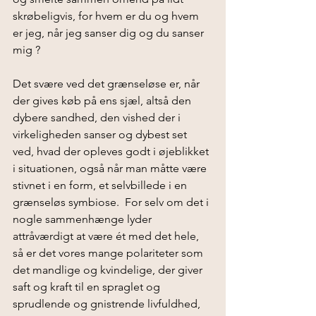
skrøbeligvis, for hvem er du og hvem 
er jeg, når jeg sanser dig og du sanser 
mig ? 
Det svære ved det grænseløse er, når 
der gives køb på ens sjæl, altså den 
dybere sandhed, den vished der i 
virkeligheden sanser og dybest set 
ved, hvad der opleves godt i øjeblikket 
i situationen, også når man måtte være 
stivnet i en form, et selvbillede i en 
grænseløs symbiose.  For selv om det i 
nogle sammenhænge lyder 
attråværdigt at være ét med det hele, 
så er det vores mange polariteter som 
det mandlige og kvindelige, der giver 
saft og kraft til en spraglet og 
sprudlende og gnistrende livfuldhed, 