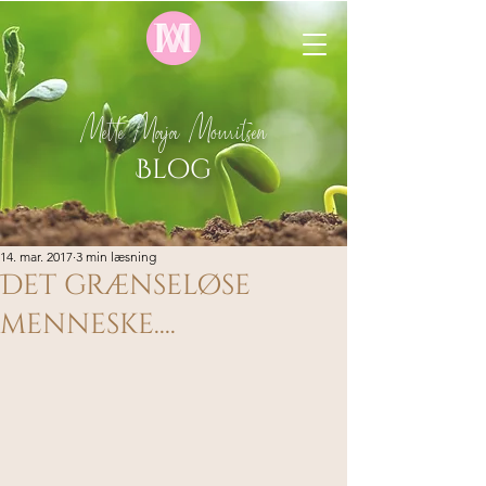
Mette Maja Mouritsen
Blog
14. mar. 2017
3 min læsning
Det grænseløse
menneske....